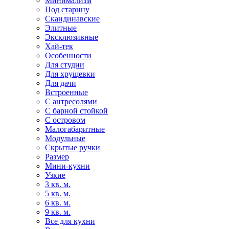
Минимализм
Под старину
Скандинавские
Элитные
Эксклюзивные
Хай-тек
Особенности
Для студии
Для хрущевки
Для дачи
Встроенные
С антресолями
С барной стойкой
С островом
Малогабаритные
Модульные
Скрытые ручки
Размер
Мини-кухни
Узкие
3 кв. м.
5 кв. м.
6 кв. м.
9 кв. м.
Все для кухни