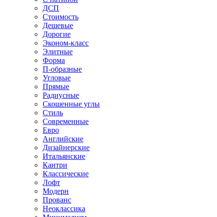
ДСП
Стоимость
Дешевые
Дорогие
Эконом-класс
Элитные
Форма
П-образные
Угловые
Прямые
Радиусные
Скошенные углы
Стиль
Современные
Евро
Английские
Дизайнерские
Итальянские
Кантри
Классические
Лофт
Модерн
Прованс
Неоклассика