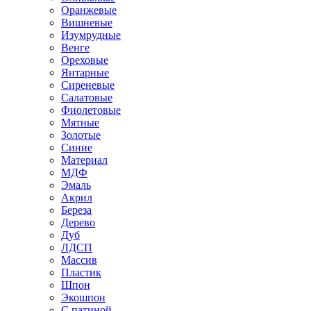
Оранжевые
Вишневые
Изумрудные
Венге
Ореховые
Янтарные
Сиреневые
Салатовые
Фиолетовые
Мятные
Золотые
Синие
Материал
МДФ
Эмаль
Акрил
Береза
Дерево
Дуб
ЛДСП
Массив
Пластик
Шпон
Экошпон
С патиной