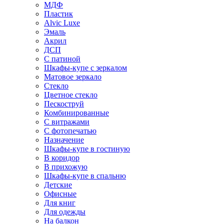
МДФ
Пластик
Alvic Luxe
Эмаль
Акрил
ДСП
С патиной
Шкафы-купе с зеркалом
Матовое зеркало
Стекло
Цветное стекло
Пескоструй
Комбинированные
С витражами
С фотопечатью
Назначение
Шкафы-купе в гостиную
В коридор
В прихожую
Шкафы-купе в спальню
Детские
Офисные
Для книг
Для одежды
На балкон