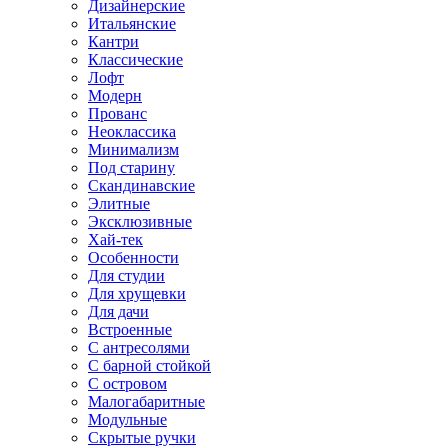
Дизайнерские
Итальянские
Кантри
Классические
Лофт
Модерн
Прованс
Неоклассика
Минимализм
Под старину
Скандинавские
Элитные
Эксклюзивные
Хай-тек
Особенности
Для студии
Для хрущевки
Для дачи
Встроенные
С антресолями
С барной стойкой
С островом
Малогабаритные
Модульные
Скрытые ручки