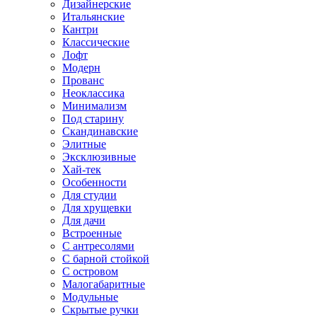
Дизайнерские
Итальянские
Кантри
Классические
Лофт
Модерн
Прованс
Неоклассика
Минимализм
Под старину
Скандинавские
Элитные
Эксклюзивные
Хай-тек
Особенности
Для студии
Для хрущевки
Для дачи
Встроенные
С антресолями
С барной стойкой
С островом
Малогабаритные
Модульные
Скрытые ручки