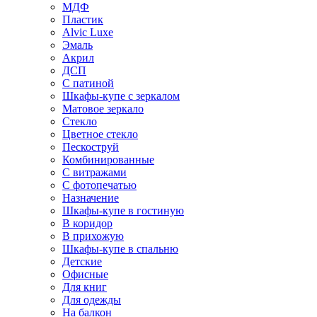
МДФ
Пластик
Alvic Luxe
Эмаль
Акрил
ДСП
С патиной
Шкафы-купе с зеркалом
Матовое зеркало
Стекло
Цветное стекло
Пескоструй
Комбинированные
С витражами
С фотопечатью
Назначение
Шкафы-купе в гостиную
В коридор
В прихожую
Шкафы-купе в спальню
Детские
Офисные
Для книг
Для одежды
На балкон