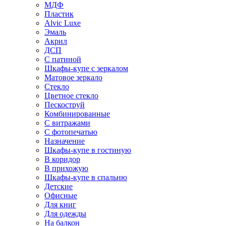
МДФ
Пластик
Alvic Luxe
Эмаль
Акрил
ДСП
С патиной
Шкафы-купе с зеркалом
Матовое зеркало
Стекло
Цветное стекло
Пескоструй
Комбинированные
С витражами
С фотопечатью
Назначение
Шкафы-купе в гостиную
В коридор
В прихожую
Шкафы-купе в спальню
Детские
Офисные
Для книг
Для одежды
На балкон