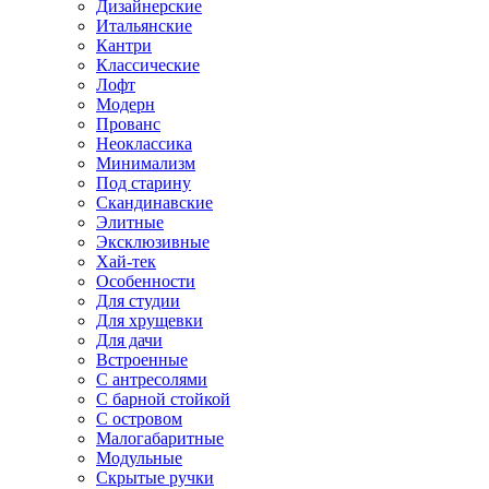
Дизайнерские
Итальянские
Кантри
Классические
Лофт
Модерн
Прованс
Неоклассика
Минимализм
Под старину
Скандинавские
Элитные
Эксклюзивные
Хай-тек
Особенности
Для студии
Для хрущевки
Для дачи
Встроенные
С антресолями
С барной стойкой
С островом
Малогабаритные
Модульные
Скрытые ручки