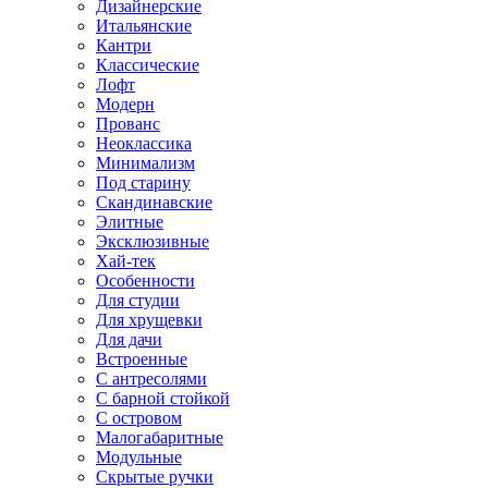
Дизайнерские
Итальянские
Кантри
Классические
Лофт
Модерн
Прованс
Неоклассика
Минимализм
Под старину
Скандинавские
Элитные
Эксклюзивные
Хай-тек
Особенности
Для студии
Для хрущевки
Для дачи
Встроенные
С антресолями
С барной стойкой
С островом
Малогабаритные
Модульные
Скрытые ручки