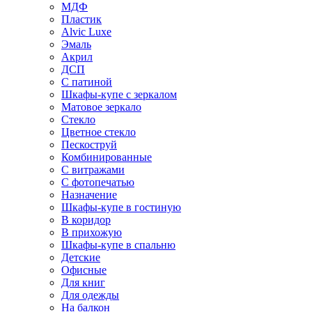
МДФ
Пластик
Alvic Luxe
Эмаль
Акрил
ДСП
С патиной
Шкафы-купе с зеркалом
Матовое зеркало
Стекло
Цветное стекло
Пескоструй
Комбинированные
С витражами
С фотопечатью
Назначение
Шкафы-купе в гостиную
В коридор
В прихожую
Шкафы-купе в спальню
Детские
Офисные
Для книг
Для одежды
На балкон