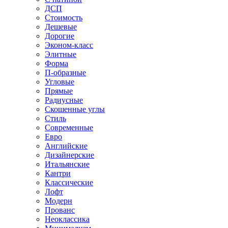
ДСП
Стоимость
Дешевые
Дорогие
Эконом-класс
Элитные
Форма
П-образные
Угловые
Прямые
Радиусные
Скошенные углы
Стиль
Современные
Евро
Английские
Дизайнерские
Итальянские
Кантри
Классические
Лофт
Модерн
Прованс
Неоклассика