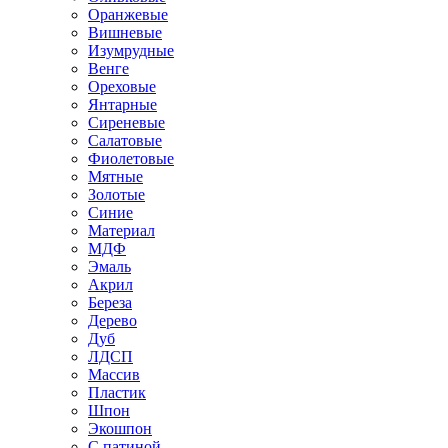
Оранжевые
Вишневые
Изумрудные
Венге
Ореховые
Янтарные
Сиреневые
Салатовые
Фиолетовые
Мятные
Золотые
Синие
Материал
МДФ
Эмаль
Акрил
Береза
Дерево
Дуб
ЛДСП
Массив
Пластик
Шпон
Экошпон
С патиной