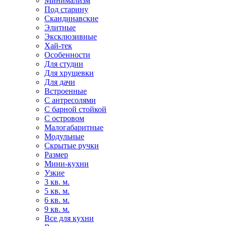
Минимализм
Под старину
Скандинавские
Элитные
Эксклюзивные
Хай-тек
Особенности
Для студии
Для хрущевки
Для дачи
Встроенные
С антресолями
С барной стойкой
С островом
Малогабаритные
Модульные
Скрытые ручки
Размер
Мини-кухни
Узкие
3 кв. м.
5 кв. м.
6 кв. м.
9 кв. м.
Все для кухни