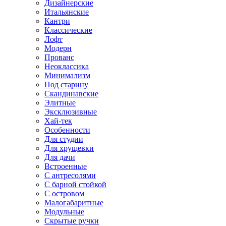
Дизайнерские
Итальянские
Кантри
Классические
Лофт
Модерн
Прованс
Неоклассика
Минимализм
Под старину
Скандинавские
Элитные
Эксклюзивные
Хай-тек
Особенности
Для студии
Для хрущевки
Для дачи
Встроенные
С антресолями
С барной стойкой
С островом
Малогабаритные
Модульные
Скрытые ручки