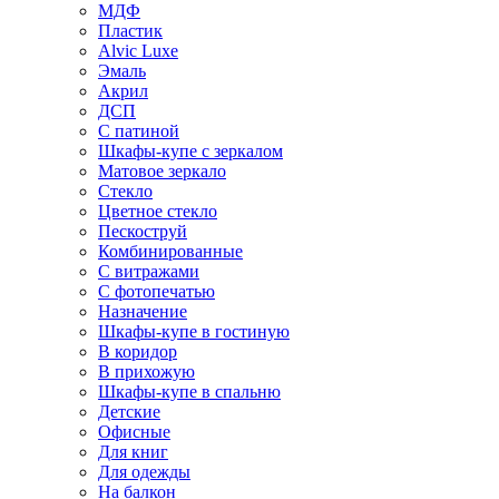
МДФ
Пластик
Alvic Luxe
Эмаль
Акрил
ДСП
С патиной
Шкафы-купе с зеркалом
Матовое зеркало
Стекло
Цветное стекло
Пескоструй
Комбинированные
С витражами
С фотопечатью
Назначение
Шкафы-купе в гостиную
В коридор
В прихожую
Шкафы-купе в спальню
Детские
Офисные
Для книг
Для одежды
На балкон