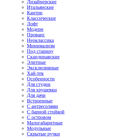
Дизайнерские
Итальянские
Кантри
Классические
Лофт
Модерн
Прованс
Неоклассика
Минимализм
Под старину
Скандинавские
Элитные
Эксклюзивные
Хай-тек
Особенности
Для студии
Для хрущевки
Для дачи
Встроенные
С антресолями
С барной стойкой
С островом
Малогабаритные
Модульные
Скрытые ручки