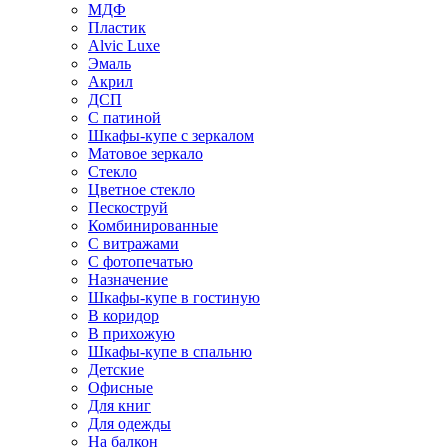
МДФ
Пластик
Alvic Luxe
Эмаль
Акрил
ДСП
С патиной
Шкафы-купе с зеркалом
Матовое зеркало
Стекло
Цветное стекло
Пескоструй
Комбинированные
С витражами
С фотопечатью
Назначение
Шкафы-купе в гостиную
В коридор
В прихожую
Шкафы-купе в спальню
Детские
Офисные
Для книг
Для одежды
На балкон