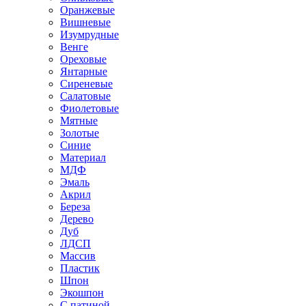
Оранжевые
Вишневые
Изумрудные
Венге
Ореховые
Янтарные
Сиреневые
Салатовые
Фиолетовые
Мятные
Золотые
Синие
Материал
МДФ
Эмаль
Акрил
Береза
Дерево
Дуб
ЛДСП
Массив
Пластик
Шпон
Экошпон
С патиной