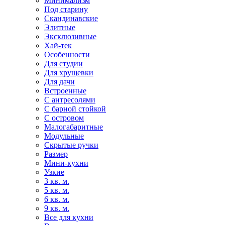
Минимализм
Под старину
Скандинавские
Элитные
Эксклюзивные
Хай-тек
Особенности
Для студии
Для хрущевки
Для дачи
Встроенные
С антресолями
С барной стойкой
С островом
Малогабаритные
Модульные
Скрытые ручки
Размер
Мини-кухни
Узкие
3 кв. м.
5 кв. м.
6 кв. м.
9 кв. м.
Все для кухни