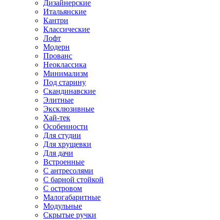
Дизайнерские
Итальянские
Кантри
Классические
Лофт
Модерн
Прованс
Неоклассика
Минимализм
Под старину
Скандинавские
Элитные
Эксклюзивные
Хай-тек
Особенности
Для студии
Для хрущевки
Для дачи
Встроенные
С антресолями
С барной стойкой
С островом
Малогабаритные
Модульные
Скрытые ручки