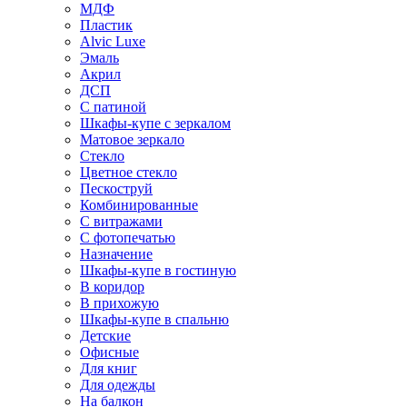
МДФ
Пластик
Alvic Luxe
Эмаль
Акрил
ДСП
С патиной
Шкафы-купе с зеркалом
Матовое зеркало
Стекло
Цветное стекло
Пескоструй
Комбинированные
С витражами
С фотопечатью
Назначение
Шкафы-купе в гостиную
В коридор
В прихожую
Шкафы-купе в спальню
Детские
Офисные
Для книг
Для одежды
На балкон