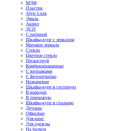
МДФ
Пластик
Alvic Luxe
Эмаль
Акрил
ДСП
С патиной
Шкафы-купе с зеркалом
Матовое зеркало
Стекло
Цветное стекло
Пескоструй
Комбинированные
С витражами
С фотопечатью
Назначение
Шкафы-купе в гостиную
В коридор
В прихожую
Шкафы-купе в спальню
Детские
Офисные
Для книг
Для одежды
На балкон