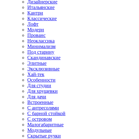
Дизайнерские
Итальянские
Кантри
Классические
Лофт
Модерн
Прованс
Неоклассика
Минимализм
Под старину
Скандинавские
Элитные
Эксклюзивные
Хай-тек
Особенности
Для студии
Для хрущевки
Для дачи
Встроенные
С антресолями
С барной стойкой
С островом
Малогабаритные
Модульные
Скрытые ручки