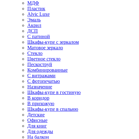
МДФ
Пластик
Alvic Luxe
Эмаль
Акрил
ДСП
С патиной
Шкафы-купе с зеркалом
Матовое зеркало
Стекло
Цветное стекло
Пескоструй
Комбинированные
С витражами
С фотопечатью
Назначение
Шкафы-купе в гостиную
В коридор
В прихожую
Шкафы-купе в спальню
Детские
Офисные
Для книг
Для одежды
На балкон