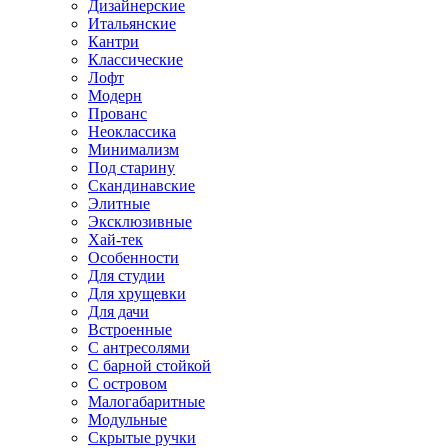
Дизайнерские
Итальянские
Кантри
Классические
Лофт
Модерн
Прованс
Неоклассика
Минимализм
Под старину
Скандинавские
Элитные
Эксклюзивные
Хай-тек
Особенности
Для студии
Для хрущевки
Для дачи
Встроенные
С антресолями
С барной стойкой
С островом
Малогабаритные
Модульные
Скрытые ручки