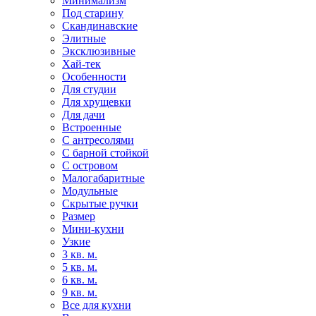
Минимализм
Под старину
Скандинавские
Элитные
Эксклюзивные
Хай-тек
Особенности
Для студии
Для хрущевки
Для дачи
Встроенные
С антресолями
С барной стойкой
С островом
Малогабаритные
Модульные
Скрытые ручки
Размер
Мини-кухни
Узкие
3 кв. м.
5 кв. м.
6 кв. м.
9 кв. м.
Все для кухни