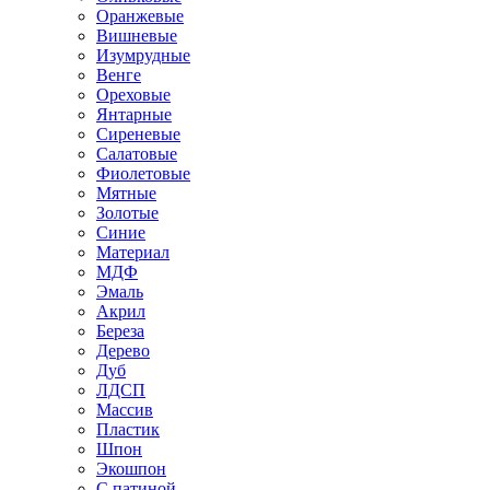
Оранжевые
Вишневые
Изумрудные
Венге
Ореховые
Янтарные
Сиреневые
Салатовые
Фиолетовые
Мятные
Золотые
Синие
Материал
МДФ
Эмаль
Акрил
Береза
Дерево
Дуб
ЛДСП
Массив
Пластик
Шпон
Экошпон
С патиной