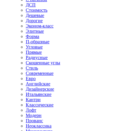
ДСП
Стоимость
Дешевые
Дорогие
Эконом-класс
Элитные
Форма
П-образные
Угловые
Прямые
Радиусные
Скошенные углы
Стиль
Современные
Евро
Английские
Дизайнерские
Итальянские
Кантри
Классические
Лофт
Модерн
Прованс
Неоклассика