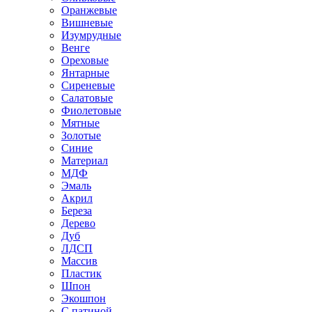
Оранжевые
Вишневые
Изумрудные
Венге
Ореховые
Янтарные
Сиреневые
Салатовые
Фиолетовые
Мятные
Золотые
Синие
Материал
МДФ
Эмаль
Акрил
Береза
Дерево
Дуб
ЛДСП
Массив
Пластик
Шпон
Экошпон
С патиной