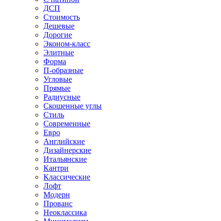
ДСП
Стоимость
Дешевые
Дорогие
Эконом-класс
Элитные
Форма
П-образные
Угловые
Прямые
Радиусные
Скошенные углы
Стиль
Современные
Евро
Английские
Дизайнерские
Итальянские
Кантри
Классические
Лофт
Модерн
Прованс
Неоклассика