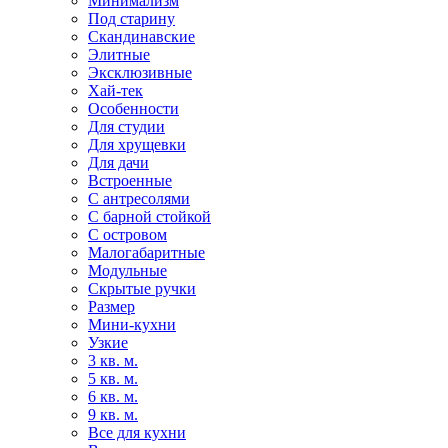
Минимализм
Под старину
Скандинавские
Элитные
Эксклюзивные
Хай-тек
Особенности
Для студии
Для хрущевки
Для дачи
Встроенные
С антресолями
С барной стойкой
С островом
Малогабаритные
Модульные
Скрытые ручки
Размер
Мини-кухни
Узкие
3 кв. м.
5 кв. м.
6 кв. м.
9 кв. м.
Все для кухни