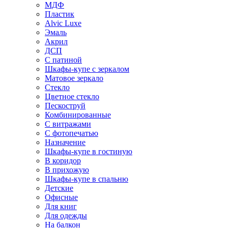
МДФ
Пластик
Alvic Luxe
Эмаль
Акрил
ДСП
С патиной
Шкафы-купе с зеркалом
Матовое зеркало
Стекло
Цветное стекло
Пескоструй
Комбинированные
С витражами
С фотопечатью
Назначение
Шкафы-купе в гостиную
В коридор
В прихожую
Шкафы-купе в спальню
Детские
Офисные
Для книг
Для одежды
На балкон