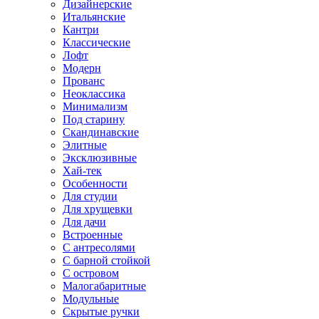
Дизайнерские
Итальянские
Кантри
Классические
Лофт
Модерн
Прованс
Неоклассика
Минимализм
Под старину
Скандинавские
Элитные
Эксклюзивные
Хай-тек
Особенности
Для студии
Для хрущевки
Для дачи
Встроенные
С антресолями
С барной стойкой
С островом
Малогабаритные
Модульные
Скрытые ручки