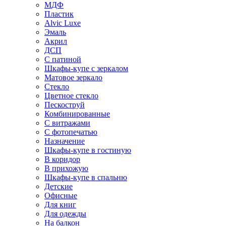
МДФ
Пластик
Alvic Luxe
Эмаль
Акрил
ДСП
С патиной
Шкафы-купе с зеркалом
Матовое зеркало
Стекло
Цветное стекло
Пескоструй
Комбинированные
С витражами
С фотопечатью
Назначение
Шкафы-купе в гостиную
В коридор
В прихожую
Шкафы-купе в спальню
Детские
Офисные
Для книг
Для одежды
На балкон