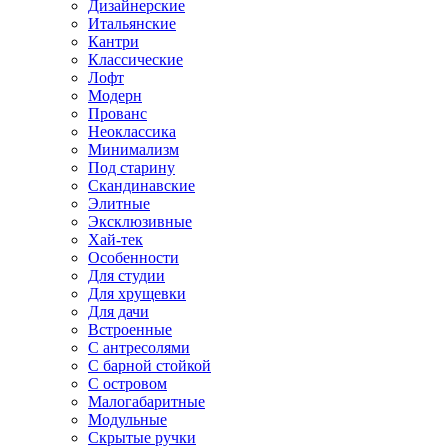
Дизайнерские
Итальянские
Кантри
Классические
Лофт
Модерн
Прованс
Неоклассика
Минимализм
Под старину
Скандинавские
Элитные
Эксклюзивные
Хай-тек
Особенности
Для студии
Для хрущевки
Для дачи
Встроенные
С антресолями
С барной стойкой
С островом
Малогабаритные
Модульные
Скрытые ручки