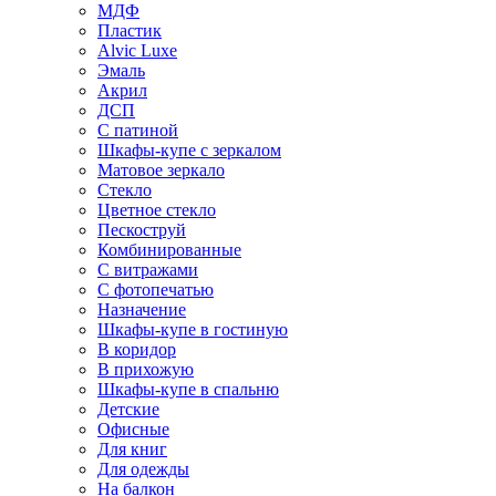
МДФ
Пластик
Alvic Luxe
Эмаль
Акрил
ДСП
С патиной
Шкафы-купе с зеркалом
Матовое зеркало
Стекло
Цветное стекло
Пескоструй
Комбинированные
С витражами
С фотопечатью
Назначение
Шкафы-купе в гостиную
В коридор
В прихожую
Шкафы-купе в спальню
Детские
Офисные
Для книг
Для одежды
На балкон