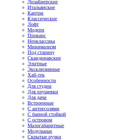
Дизайнерские
Итальянские
Кантри
Классические
Лофт
Модерн
Прованс
Неоклассика
Минимализм
Под старину
Скандинавские
Элитные
Эксклюзивные
Хай-тек
Особенности
Для студии
Для хрущевки
Для дачи
Встроенные
С антресолями
С барной стойкой
С островом
Малогабаритные
Модульные
Скрытые ручки