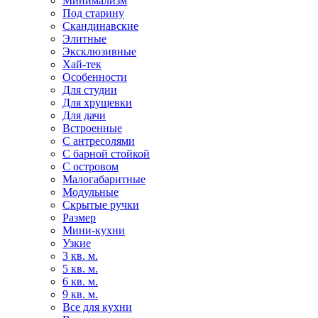
Минимализм
Под старину
Скандинавские
Элитные
Эксклюзивные
Хай-тек
Особенности
Для студии
Для хрущевки
Для дачи
Встроенные
С антресолями
С барной стойкой
С островом
Малогабаритные
Модульные
Скрытые ручки
Размер
Мини-кухни
Узкие
3 кв. м.
5 кв. м.
6 кв. м.
9 кв. м.
Все для кухни