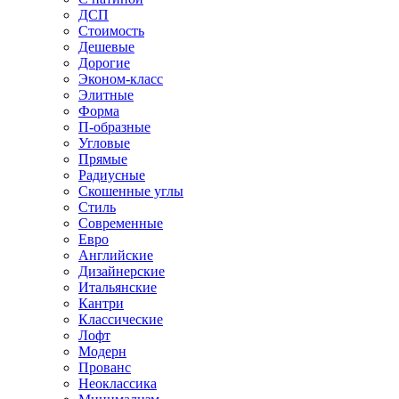
ДСП
Стоимость
Дешевые
Дорогие
Эконом-класс
Элитные
Форма
П-образные
Угловые
Прямые
Радиусные
Скошенные углы
Стиль
Современные
Евро
Английские
Дизайнерские
Итальянские
Кантри
Классические
Лофт
Модерн
Прованс
Неоклассика