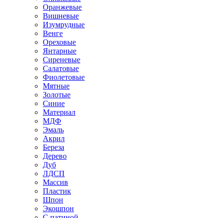
Оранжевые
Вишневые
Изумрудные
Венге
Ореховые
Янтарные
Сиреневые
Салатовые
Фиолетовые
Мятные
Золотые
Синие
Материал
МДФ
Эмаль
Акрил
Береза
Дерево
Дуб
ЛДСП
Массив
Пластик
Шпон
Экошпон
С патиной