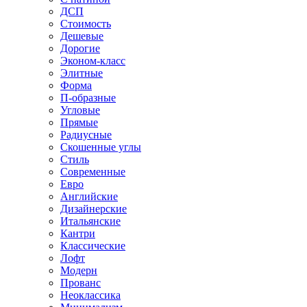
ДСП
Стоимость
Дешевые
Дорогие
Эконом-класс
Элитные
Форма
П-образные
Угловые
Прямые
Радиусные
Скошенные углы
Стиль
Современные
Евро
Английские
Дизайнерские
Итальянские
Кантри
Классические
Лофт
Модерн
Прованс
Неоклассика