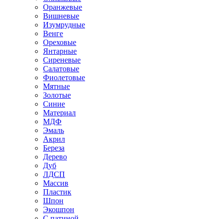
Оранжевые
Вишневые
Изумрудные
Венге
Ореховые
Янтарные
Сиреневые
Салатовые
Фиолетовые
Мятные
Золотые
Синие
Материал
МДФ
Эмаль
Акрил
Береза
Дерево
Дуб
ЛДСП
Массив
Пластик
Шпон
Экошпон
С патиной