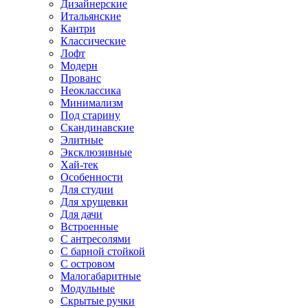
Дизайнерские
Итальянские
Кантри
Классические
Лофт
Модерн
Прованс
Неоклассика
Минимализм
Под старину
Скандинавские
Элитные
Эксклюзивные
Хай-тек
Особенности
Для студии
Для хрущевки
Для дачи
Встроенные
С антресолями
С барной стойкой
С островом
Малогабаритные
Модульные
Скрытые ручки