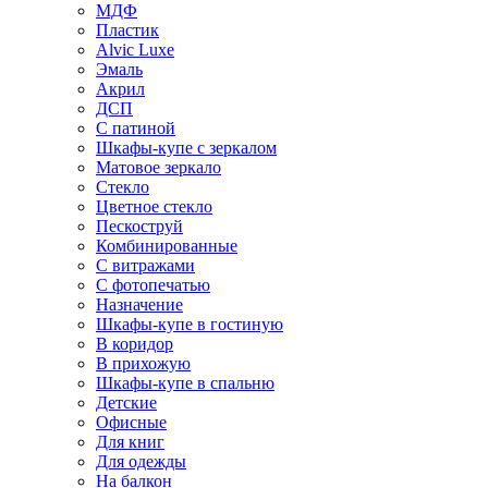
МДФ
Пластик
Alvic Luxe
Эмаль
Акрил
ДСП
С патиной
Шкафы-купе с зеркалом
Матовое зеркало
Стекло
Цветное стекло
Пескоструй
Комбинированные
С витражами
С фотопечатью
Назначение
Шкафы-купе в гостиную
В коридор
В прихожую
Шкафы-купе в спальню
Детские
Офисные
Для книг
Для одежды
На балкон