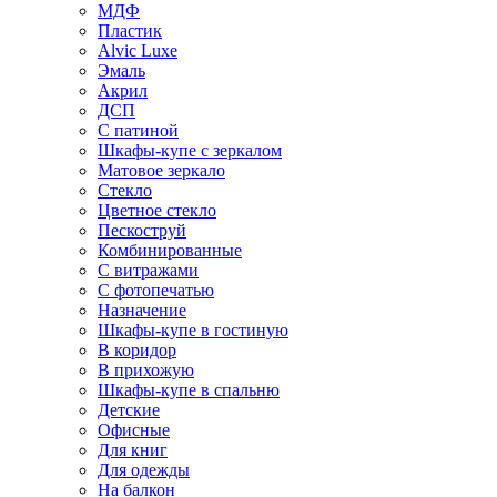
МДФ
Пластик
Alvic Luxe
Эмаль
Акрил
ДСП
С патиной
Шкафы-купе с зеркалом
Матовое зеркало
Стекло
Цветное стекло
Пескоструй
Комбинированные
С витражами
С фотопечатью
Назначение
Шкафы-купе в гостиную
В коридор
В прихожую
Шкафы-купе в спальню
Детские
Офисные
Для книг
Для одежды
На балкон