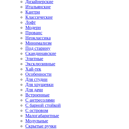
Дизайнерские
Итальянские
Кантри
Классические
Лофт
Модерн
Прованс
Неоклассика
Минимализм
Под старину
Скандинавские
Элитные
Эксклюзивные
Хай-тек
Особенности
Для студии
Для хрущевки
Для дачи
Встроенные
С антресолями
С барной стойкой
С островом
Малогабаритные
Модульные
Скрытые ручки