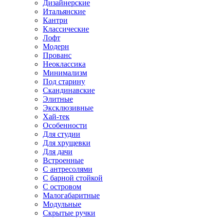
Дизайнерские
Итальянские
Кантри
Классические
Лофт
Модерн
Прованс
Неоклассика
Минимализм
Под старину
Скандинавские
Элитные
Эксклюзивные
Хай-тек
Особенности
Для студии
Для хрущевки
Для дачи
Встроенные
С антресолями
С барной стойкой
С островом
Малогабаритные
Модульные
Скрытые ручки