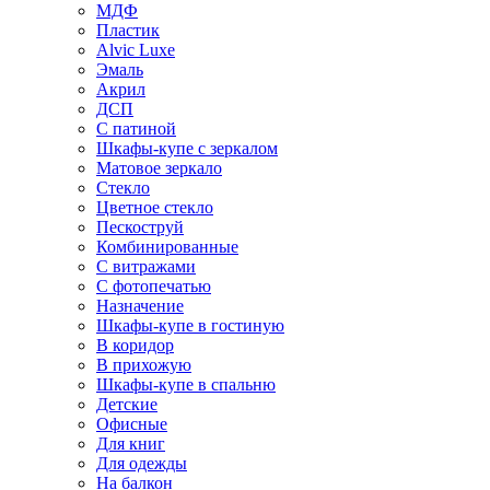
МДФ
Пластик
Alvic Luxe
Эмаль
Акрил
ДСП
С патиной
Шкафы-купе с зеркалом
Матовое зеркало
Стекло
Цветное стекло
Пескоструй
Комбинированные
С витражами
С фотопечатью
Назначение
Шкафы-купе в гостиную
В коридор
В прихожую
Шкафы-купе в спальню
Детские
Офисные
Для книг
Для одежды
На балкон