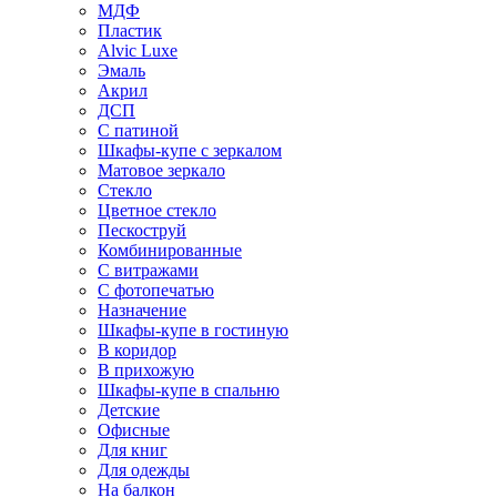
МДФ
Пластик
Alvic Luxe
Эмаль
Акрил
ДСП
С патиной
Шкафы-купе с зеркалом
Матовое зеркало
Стекло
Цветное стекло
Пескоструй
Комбинированные
С витражами
С фотопечатью
Назначение
Шкафы-купе в гостиную
В коридор
В прихожую
Шкафы-купе в спальню
Детские
Офисные
Для книг
Для одежды
На балкон