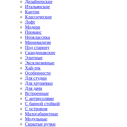
Дизайнерские
Итальянские
Кантри
Классические
Лофт
Модерн
Прованс
Неоклассика
Минимализм
Под старину
Скандинавские
Элитные
Эксклюзивные
Хай-тек
Особенности
Для студии
Для хрущевки
Для дачи
Встроенные
С антресолями
С барной стойкой
С островом
Малогабаритные
Модульные
Скрытые ручки