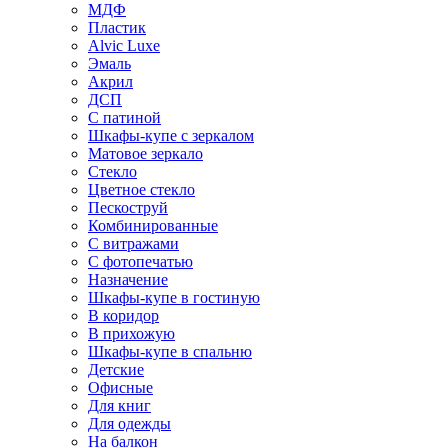
МДФ
Пластик
Alvic Luxe
Эмаль
Акрил
ДСП
С патиной
Шкафы-купе с зеркалом
Матовое зеркало
Стекло
Цветное стекло
Пескоструй
Комбинированные
С витражами
С фотопечатью
Назначение
Шкафы-купе в гостиную
В коридор
В прихожую
Шкафы-купе в спальню
Детские
Офисные
Для книг
Для одежды
На балкон