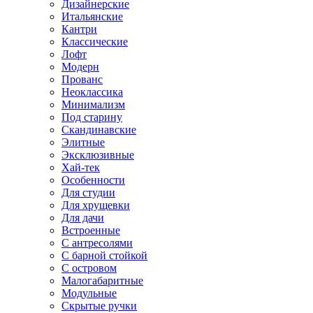
Дизайнерские
Итальянские
Кантри
Классические
Лофт
Модерн
Прованс
Неоклассика
Минимализм
Под старину
Скандинавские
Элитные
Эксклюзивные
Хай-тек
Особенности
Для студии
Для хрущевки
Для дачи
Встроенные
С антресолями
С барной стойкой
С островом
Малогабаритные
Модульные
Скрытые ручки