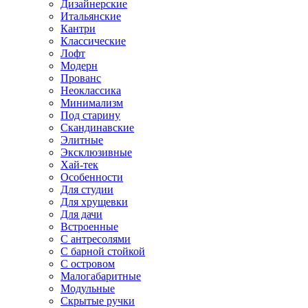
Дизайнерские
Итальянские
Кантри
Классические
Лофт
Модерн
Прованс
Неоклассика
Минимализм
Под старину
Скандинавские
Элитные
Эксклюзивные
Хай-тек
Особенности
Для студии
Для хрущевки
Для дачи
Встроенные
С антресолями
С барной стойкой
С островом
Малогабаритные
Модульные
Скрытые ручки