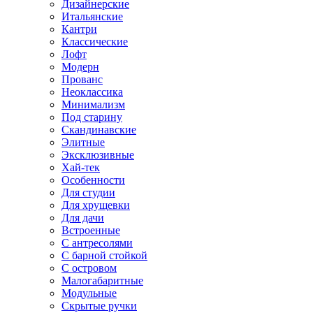
Дизайнерские
Итальянские
Кантри
Классические
Лофт
Модерн
Прованс
Неоклассика
Минимализм
Под старину
Скандинавские
Элитные
Эксклюзивные
Хай-тек
Особенности
Для студии
Для хрущевки
Для дачи
Встроенные
С антресолями
С барной стойкой
С островом
Малогабаритные
Модульные
Скрытые ручки