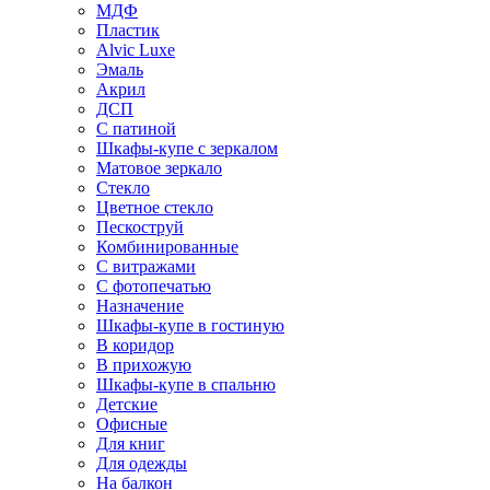
МДФ
Пластик
Alvic Luxe
Эмаль
Акрил
ДСП
С патиной
Шкафы-купе с зеркалом
Матовое зеркало
Стекло
Цветное стекло
Пескоструй
Комбинированные
С витражами
С фотопечатью
Назначение
Шкафы-купе в гостиную
В коридор
В прихожую
Шкафы-купе в спальню
Детские
Офисные
Для книг
Для одежды
На балкон