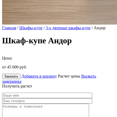
Главная
/
Шкафы-купе
/
3-х дверные шкафы-купе
/ Андор
Шкаф-купе Андор
Цена:
от 45 000
руб.
Добавить в корзину
Расчет цены
Вызвать
Заказать
замерщика
Получить расчет