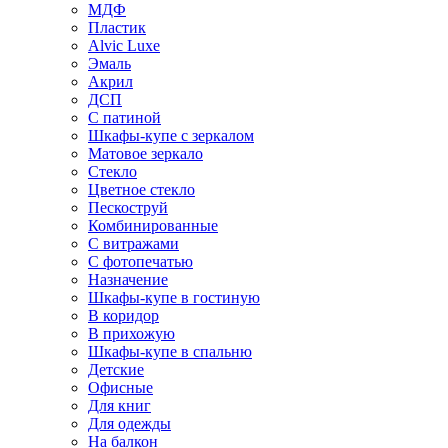
МДФ
Пластик
Alvic Luxe
Эмаль
Акрил
ДСП
С патиной
Шкафы-купе с зеркалом
Матовое зеркало
Стекло
Цветное стекло
Пескоструй
Комбинированные
С витражами
С фотопечатью
Назначение
Шкафы-купе в гостиную
В коридор
В прихожую
Шкафы-купе в спальню
Детские
Офисные
Для книг
Для одежды
На балкон