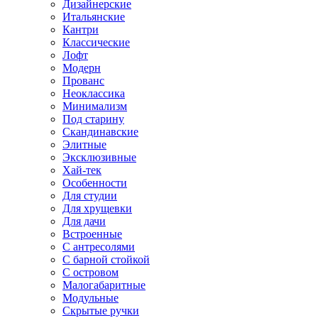
Дизайнерские
Итальянские
Кантри
Классические
Лофт
Модерн
Прованс
Неоклассика
Минимализм
Под старину
Скандинавские
Элитные
Эксклюзивные
Хай-тек
Особенности
Для студии
Для хрущевки
Для дачи
Встроенные
С антресолями
С барной стойкой
С островом
Малогабаритные
Модульные
Скрытые ручки