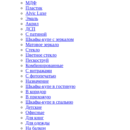
МДФ
Пластик
Alvic Luxe
Эмаль
Акрил
ДСП
С патиной
Шкафы-купе с зеркалом
Матовое зеркало
Стекло
Цветное стекло
Пескоструй
Комбинированные
С витражами
С фотопечатью
Назначение
Шкафы-купе в гостиную
В коридор
В прихожую
Шкафы-купе в спальню
Детские
Офисные
Для книг
Для одежды
На балкон