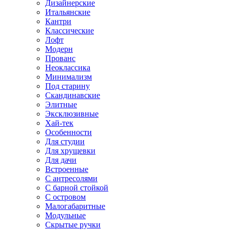
Дизайнерские
Итальянские
Кантри
Классические
Лофт
Модерн
Прованс
Неоклассика
Минимализм
Под старину
Скандинавские
Элитные
Эксклюзивные
Хай-тек
Особенности
Для студии
Для хрущевки
Для дачи
Встроенные
С антресолями
С барной стойкой
С островом
Малогабаритные
Модульные
Скрытые ручки