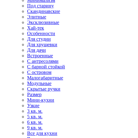
Минимализм
Под старину
Скандинавские
Элитные
Эксклюзивные
Хай-тек
Особенности
Для студии
Для хрущевки
Для дачи
Встроенные
С антресолями
С барной стойкой
С островом
Малогабаритные
Модульные
Скрытые ручки
Размер
Мини-кухни
Узкие
3 кв. м.
5 кв. м.
6 кв. м.
9 кв. м.
Все для кухни