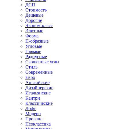
ДСП
Стоимость
Дешевые
Дорогие
Эконом-класс
Элитные
Форма
П-образные
Угловые
Прямые
Радиусные
Скошенные углы
Стиль
Современные
Евро
Английские
Дизайнерские
Итальянские
Кантри
Классические
Лофт
Модерн
Прованс
Неоклассика