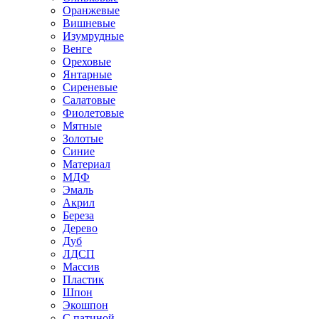
Оранжевые
Вишневые
Изумрудные
Венге
Ореховые
Янтарные
Сиреневые
Салатовые
Фиолетовые
Мятные
Золотые
Синие
Материал
МДФ
Эмаль
Акрил
Береза
Дерево
Дуб
ЛДСП
Массив
Пластик
Шпон
Экошпон
С патиной