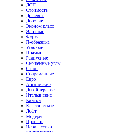
ДСП
Стоимость
Дешевые
Дорогие
Эконом-класс
Элитные
Форма
П-образные
Угловые
Прямые
Радиусные
Скошенные углы
Стиль
Современные
Евро
Английские
Дизайнерские
Итальянские
Кантри
Классические
Лофт
Модерн
Прованс
Неоклассика