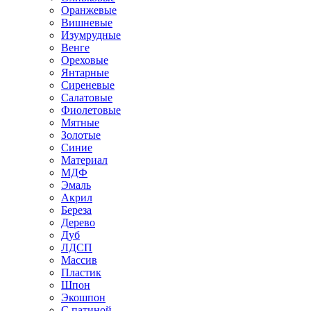
Оранжевые
Вишневые
Изумрудные
Венге
Ореховые
Янтарные
Сиреневые
Салатовые
Фиолетовые
Мятные
Золотые
Синие
Материал
МДФ
Эмаль
Акрил
Береза
Дерево
Дуб
ЛДСП
Массив
Пластик
Шпон
Экошпон
С патиной