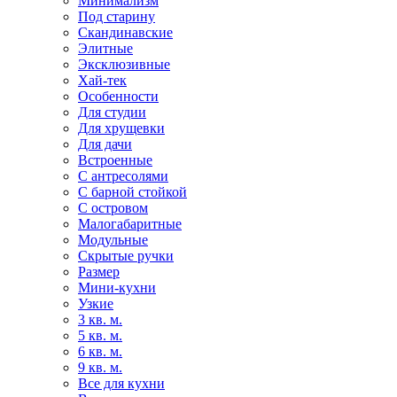
Минимализм
Под старину
Скандинавские
Элитные
Эксклюзивные
Хай-тек
Особенности
Для студии
Для хрущевки
Для дачи
Встроенные
С антресолями
С барной стойкой
С островом
Малогабаритные
Модульные
Скрытые ручки
Размер
Мини-кухни
Узкие
3 кв. м.
5 кв. м.
6 кв. м.
9 кв. м.
Все для кухни